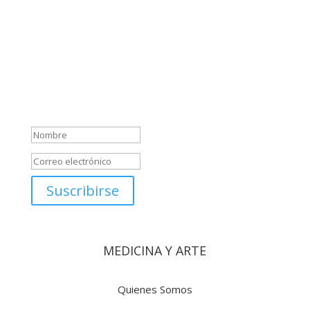
¡Muchas gracias por
suscribirte a nuestra
newsletter! A partir de ahora
recibirás en tu correo
novedades del Centro de
Medicina y Arte
Suscribirse
MEDICINA Y ARTE
Quienes Somos