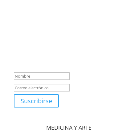
Suscripción de artículos y
ensayos esquizoanalíticos
¡Muchas gracias por
suscribirte a nuestra
newsletter! A partir de ahora
recibirás en tu correo
novedades del Centro de
Medicina y Arte
Suscribirse
MEDICINA Y ARTE