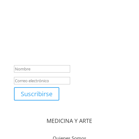
ensayos esquizoanalíticos
¡Muchas gracias por
suscribirte a nuestra
newsletter! A partir de ahora
recibirás en tu correo
novedades del Centro de
Medicina y Arte
Suscribirse
MEDICINA Y ARTE
Quienes Somos