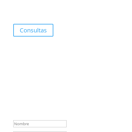
Covisión
Clínica de Obra (individual-grupal)
Consultas
Suscripción de artículos y
ensayos esquizoanalíticos
¡Muchas gracias por
suscribirte a nuestra
newsletter! A partir de ahora
recibirás en tu correo
novedades del Centro de
Medicina y Arte