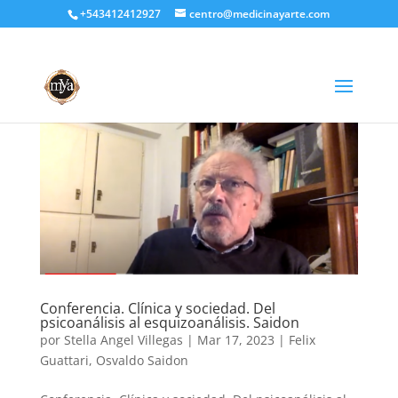
+543412412927
centro@medicinayarte.com
Conferencia. Clínica y sociedad. Del
psicoanálisis al esquizoanálisis. Saidon
por
Stella Angel Villegas
|
Mar 17, 2023
|
Felix
Guattari
,
Osvaldo Saidon