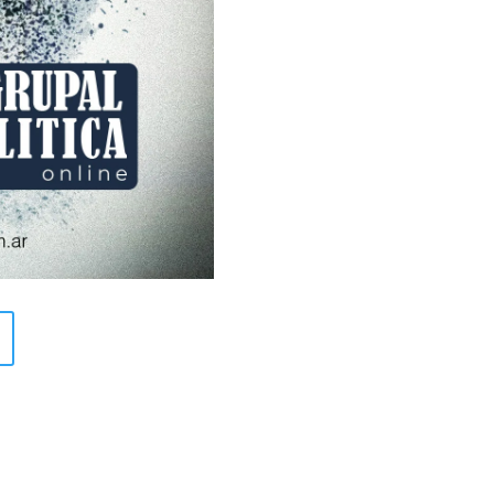
y ensayos esquizoanalíticos
birte a nuestra newsletter! A partir 