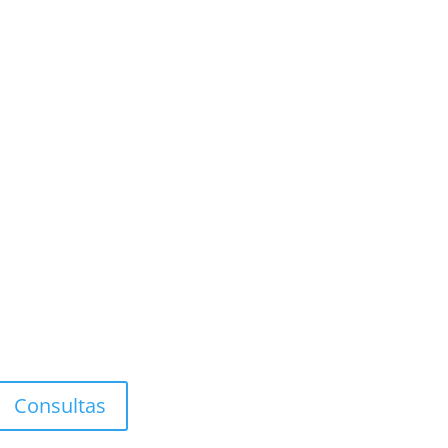
a Filosófica. Covisión
de Obra (individual-grupal)
Consultas