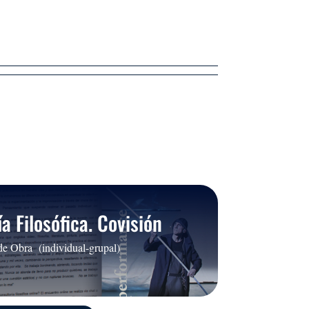
a Filosófica. Covisión
de Obra (individual-grupal)