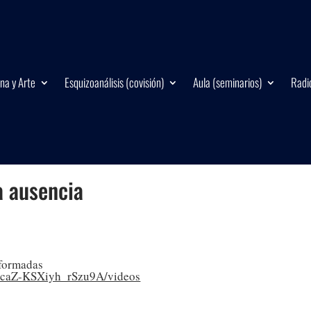
na y Arte
Esquizoanálisis (covisión)
Aula (seminarios)
Radi
a ausencia
eformadas
rcaZ-KSXiyh_rSzu9A/videos