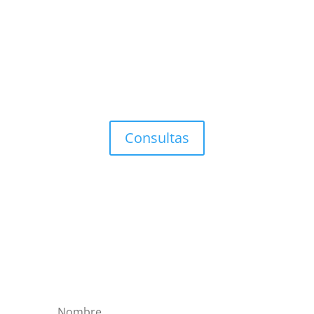
Consultoría Filosófica.
Covisión
Clínica de Obra (individual-grupal)
Consultas
Suscripción de artículos y
ensayos
esquizoanalíticos