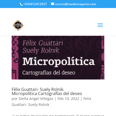
+543412412927
centro@medicinayarte.com
Félix Guattari- Suely Rolnik.
Micropolítica.Cartografías del deseo
por
Stella Angel Villegas
|
Feb 10, 2022
|
Felix
Guattari- Suely Rolnik
«Las notas musicales no pertenecen al piano aunque