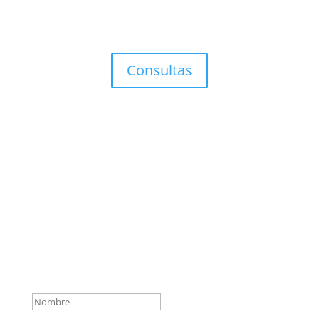
Consultas
Suscripción de artículos y
ensayos esquizoanalíticos
¡Muchas gracias por
suscribirte a nuestra
newsletter! A partir de ahora
recibirás en tu correo
novedades del Centro de
Medicina y Arte