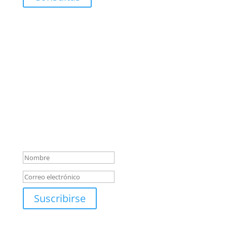
Suscripción de artículos y
ensayos esquizoanalíticos
¡Muchas gracias por
suscribirte a nuestra
newsletter! A partir de ahora
recibirás en tu correo
novedades del Centro de
Medicina y Arte
Suscribirse