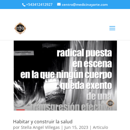
+543412412927
centro@medicinayarte.com
Habitar y construir la salud
por
Stella Angel Villegas
|
Jun 15, 2023
|
Articulo